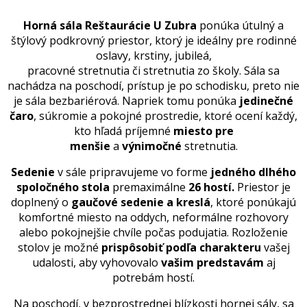
Horná sála Reštaurácie U Zubra
ponúka útulný a
štýlový podkrovný priestor, ktorý je ideálny pre rodinné
oslavy, krstiny, jubileá,
pracovné stretnutia či stretnutia zo školy. Sála sa
nachádza na poschodí, prístup je po schodisku, preto nie
je sála bezbariérová. Napriek tomu ponúka
jedinečné
čaro
, súkromie a pokojné prostredie, ktoré ocení každý,
kto hľadá príjemné
miesto pre
menšie
a
výnimočné
stretnutia.
Sedenie
v sále pripravujeme vo forme
jedného dlhého
spoločného stola
premaximálne
26 hostí
.
Priestor je
doplnený o
gaučové sedenie a kreslá
, ktoré ponúkajú
komfortné miesto na oddych, neformálne rozhovory
alebo pokojnejšie chvíle počas podujatia. Rozloženie
stolov je možné
prispôsobiť podľa charakteru
vašej
udalosti, aby vyhovovalo
vašim predstavám
aj
potrebám hostí.
Na poschodí, v bezprostrednej blízkosti hornej sály, sa