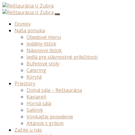
Domov
Naša ponuka
Obedové menu
Jedálny lístok
Nápojový lístok
Jedlá pre slávnostné príležitosti
Bufetové stoly
Catering
Korytá
Priestory
Dolná sála – Reštaurácia
Kaviareň
Horná sála
Salónik
Vonkajšie posedenie
Altánok s grilom
Zažite u nás