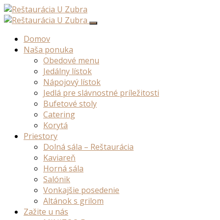
Domov
Naša ponuka
Obedové menu
Jedálny lístok
Nápojový lístok
Jedlá pre slávnostné príležitosti
Bufetové stoly
Catering
Korytá
Priestory
Dolná sála – Reštaurácia
Kaviareň
Horná sála
Salónik
Vonkajšie posedenie
Altánok s grilom
Zažite u nás