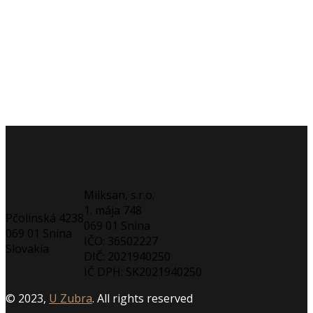
Milksan, s.r.o.
1. mája 748
Pčolinská 4238
069 01 Snina
069 01 Snina
IČO: 36502227
Slovakia
DIČ: 2021940250
IČ DPH: SK2021940250
© 2023,
U Zubra
. All rights reserved