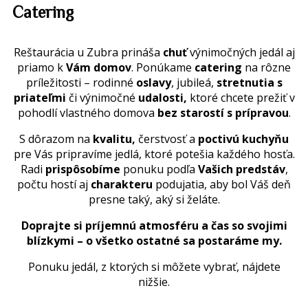
Catering
Reštaurácia u Zubra prináša
chuť
výnimočných jedál aj
priamo k
Vám domov
. Ponúkame
catering
na rôzne
príležitosti – rodinné
oslavy
, jubileá,
stretnutia s
priateľmi
či výnimočné
udalosti,
ktoré chcete prežiť v
pohodlí vlastného domova
bez starostí s prípravou
.
S dôrazom na
kvalitu,
čerstvosť a
poctivú kuchyňu
pre Vás pripravíme jedlá, ktoré potešia každého hosťa.
Radi
prispôsobíme
ponuku podľa
Vašich predstáv
,
počtu hostí aj
charakteru
podujatia, aby bol Váš deň
presne taký, aký si želáte.
Doprajte si príjemnú atmosféru a čas so svojimi
blízkymi – o všetko ostatné sa postaráme my.
Ponuku jedál, z ktorých si môžete vybrať, nájdete
nižšie.