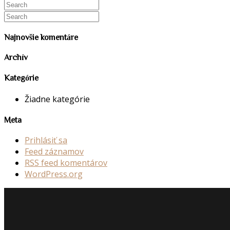
Najnovšie komentáre
Archív
Kategórie
Žiadne kategórie
Meta
Prihlásiť sa
Feed záznamov
RSS feed komentárov
WordPress.org