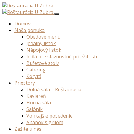
Domov
Naša ponuka
Obedové menu
Jedálny lístok
Nápojový lístok
Jedlá pre slávnostné príležitosti
Bufetové stoly
Catering
Korytá
Priestory
Dolná sála – Reštaurácia
Kaviareň
Horná sála
Salónik
Vonkajšie posedenie
Altánok s grilom
Zažite u nás