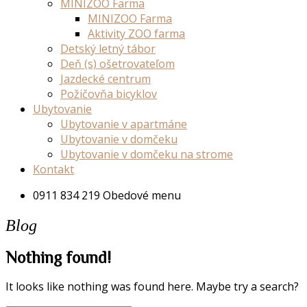
MINIZOO Farma
MINIZOO Farma
Aktivity ZOO farma
Detský letný tábor
Deň (s) ošetrovateľom
Jazdecké centrum
Požičovňa bicyklov
Ubytovanie
Ubytovanie v apartmáne
Ubytovanie v domčeku
Ubytovanie v domčeku na strome
Kontakt
0911 834 219
Obedové menu
Blog
Nothing found!
It looks like nothing was found here. Maybe try a search?