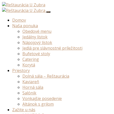
Domov
Naša ponuka
Obedové menu
Jedálny lístok
Nápojový lístok
Jedlá pre slávnostné príležitosti
Bufetové stoly
Catering
Korytá
Priestory
Dolná sála – Reštaurácia
Kaviareň
Horná sála
Salónik
Vonkajšie posedenie
Altánok s grilom
Zažite u nás