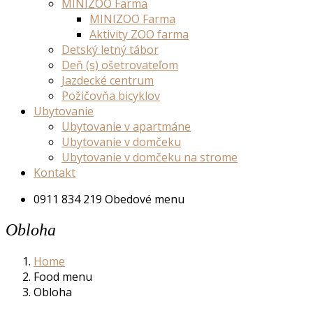
MINIZOO Farma
MINIZOO Farma
Aktivity ZOO farma
Detský letný tábor
Deň (s) ošetrovateľom
Jazdecké centrum
Požičovňa bicyklov
Ubytovanie
Ubytovanie v apartmáne
Ubytovanie v domčeku
Ubytovanie v domčeku na strome
Kontakt
0911 834 219
Obedové menu
Obloha
Home
Food menu
Obloha